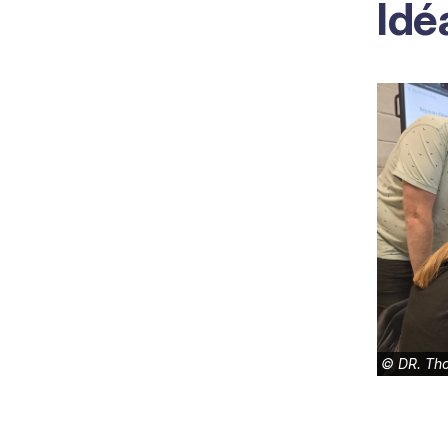
Idé
©
DR. Th