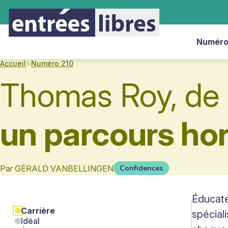
Numéro
Accueil
>
Numéro 210
Thomas Roy, de l
un parcours hor
Par
GÉRALD VANBELLINGEN
Confidences
Éducate
Carrière
spéciali
Idéal