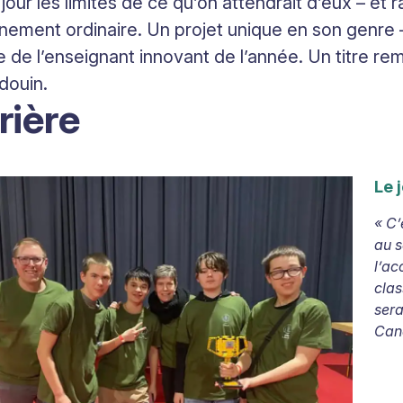
jour les limites de ce qu’on attendrait d’eux – et
gnement ordinaire. Un projet unique en son genre – 
 de l’enseignant innovant de l’année. Un titre r
douin.
rière
Le 
«
C’
au s
l’a
clas
sera
Cana