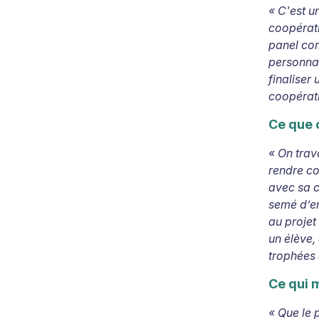
«
C'est u
coopératio
panel com
personnal
finaliser
coopérati
Ce que 
«
On trav
rendre com
avec sa c
semé d’em
au projet
un élève, 
trophées 
Ce qui m
«
Que le 