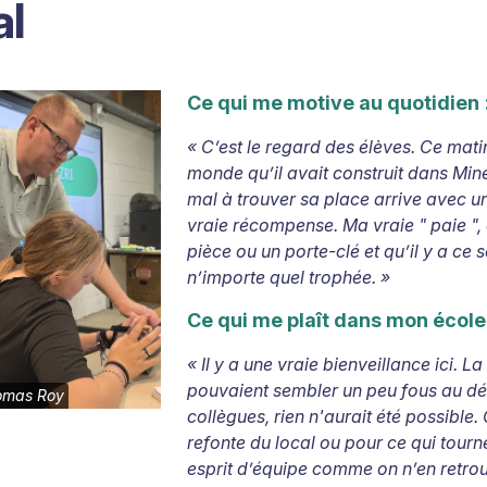
al
Ce qui me motive au quotidien
«
C’est le regard des élèves. Ce mat
monde qu’il avait construit dans Mine
mal à trouver sa place arrive avec une
vraie récompense. Ma vraie "
paie
"
pièce ou un porte-clé et qu’il y a ce 
n’importe quel trophée.
»
Ce qui me plaît dans mon école
«
Il y a une vraie bienveillance ici. L
pouvaient sembler un peu fous au dép
omas Roy
collègues, rien n'aurait été possible.
refonte du local ou pour ce qui tourne
esprit d’équipe comme on n’en retro