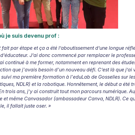
où je suis devenu prof
:
t fait par étape et ça a été l’aboutissement d’une longue réfl
d’éducateur. J’ai donc commencé par remplacer le professeur
j’ai continué à me former, notamment en reprenant des études
ction que j'avais besoin d'un nouveau défi. C’est là que j’ai
i suivi ma première formation à l'eduLab de Gosselies sur le
ques, NDLR) et la robotique. Honnêtement, le début a été trè
n trois ans, j’y ai construit tout mon parcours numérique. Auj
 et même Canvasador (ambassadeur Canva, NDLR). Ce qui sem
e, il fallait juste oser. »