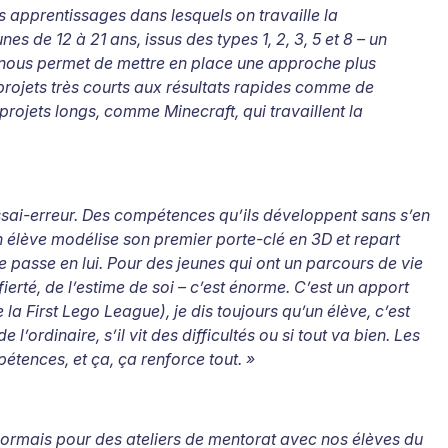
s apprentissages dans lesquels on travaille la
es de 12 à 21 ans, issus des types 1, 2, 3, 5 et 8 – un
e nous permet de mettre en place une approche plus
 projets très courts aux résultats rapides comme de
 projets longs, comme Minecraft, qui travaillent la
'essai-erreur. Des compétences qu’ils développent sans s’en
 élève modélise son premier porte-clé en 3D et repart
e passe en lui. Pour des jeunes qui ont un parcours de vie
ierté, de l’estime de soi – c’est énorme. C’est un apport
 la First Lego League), je dis toujours qu’un élève, c’est
e l’ordinaire, s’il vit des difficultés ou si tout va bien. Les
pétences, et ça, ça renforce tout.
»
ésormais pour des ateliers de mentorat avec nos élèves du