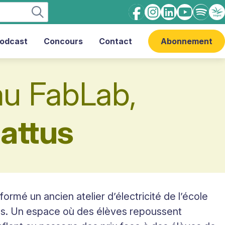
Facebook
Instagram
linkedin
Youtube
Spotify
Ens
cath
Podcast
Concours
Contact
Abonnement
au FabLab,
battus
rmé un ancien atelier d’électricité de l’école
es. Un espace où des élèves repoussent