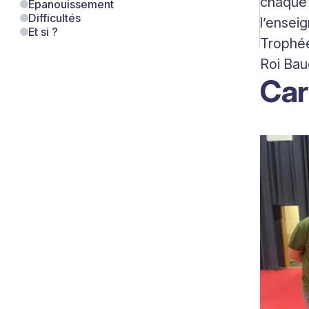
chaque 
Épanouissement
Difficultés
l’ensei
Et si ?
Trophée
Roi Bau
Car