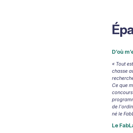
Ép
D’où m’
«
Tout es
chasse au
recherche
Ce que ma
concours 
programma
de l'ordi
né le Fab
Le FabL