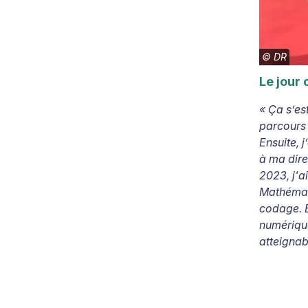
©
DR
Le jour 
« Ça s’es
parcours 
Ensuite, 
à ma dire
2023, j'a
Mathémati
codage. E
numérique
atteignabl