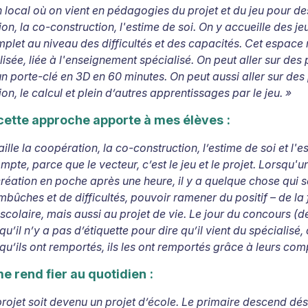
n local où on vient en pédagogies du projet et du jeu pour de
n, la co-construction, l'estime de soi. On y accueille des jeun
plet au niveau des difficultés et des capacités. Cet espac
isée, liée à l'enseignement spécialisé. On peut aller sur des
 un porte-clé en 3D en 60 minutes.
On peut aussi aller sur des
on, le calcul et plein d’autres apprentissages par le jeu.
»
cette approche apporte à mes élèves
:
aille la coopération, la co-construction, l’estime de soi et l
pte, parce que le vecteur, c’est le jeu et le projet.
Lorsqu'un
réation en poche après une heure, il y a quelque chose qui s
bûches et de difficultés, pouvoir ramener du positif – de la f
 scolaire, mais aussi au projet de vie. Le jour du concours (de
qu’il n’y a pas d’étiquette pour dire qu’il vient du spécialisé, d
qu’ils ont remportés, ils les ont remportés grâce à leurs com
e rend fier au quotidien
:
projet soit devenu un projet d’école. Le primaire descend d