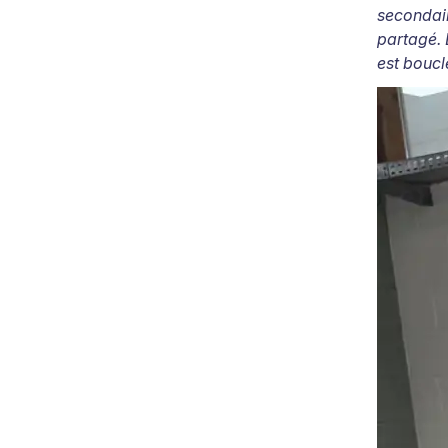
secondair
partagé. 
est boucl