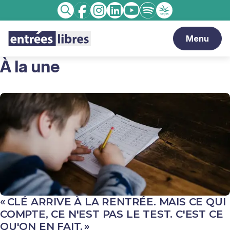
Facebook
Instagram
linkedin
Youtube
Spotify
Enseignement
Recherche
catholique
Menu
Page
À la une
d'accueil
Entrées
Libres
« CLÉ ARRIVE À LA RENTRÉE. MAIS CE QUI
COMPTE, CE N'EST PAS LE TEST. C'EST CE
QU'ON EN FAIT. »