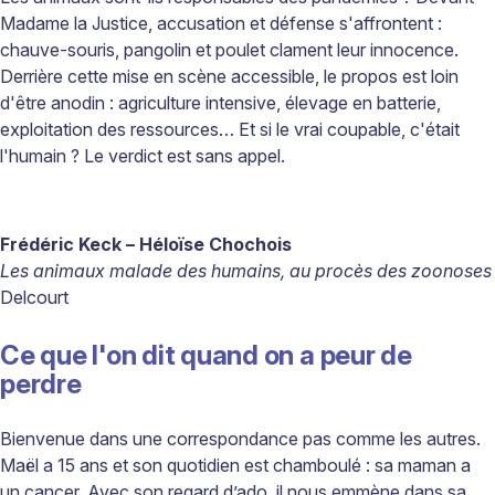
Madame la Justice, accusation et défense s'affrontent
:
chauve-souris, pangolin et poulet clament leur innocence.
Derrière cette mise en scène accessible, le propos est loin
d'être anodin
: agriculture intensive,
élevage en batterie,
exploitation des ressources…
Et si le vrai coupable, c'
était
l'humain
? Le verdict est sans appel.
Frédéric Keck – Héloïse Chochois
Les animaux malade des humains, au
procès des zoonoses
Delcourt
Ce que l'on dit quand on a peur de
perdre
Bienvenue dans une correspondance pas comme les autres.
Maël a 15 ans et son quotidien est chamboulé
: sa maman a
un cancer. Avec son regard d’ado, il nous emmène dans sa