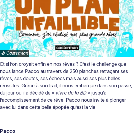
©
Casterman
Et si l’on croyait enfin en nos rêves
? C’est le
challenge
que
nous lance
Pacco
au travers de 250 planches retra
çant ses
rêves, ses doutes, ses
échecs mais aussi ses plus belles
réussites. Grâce
à
son trait, il nous embarque dans son pass
é,
du jour où
il a d
écidé
de
«
vivre de la BD
»
jusqu’à
l’accomplissement de ce rêve.
Pacco
nous invite à plonger
avec lui dans cette belle épopée qu’est la vie.
Pacco