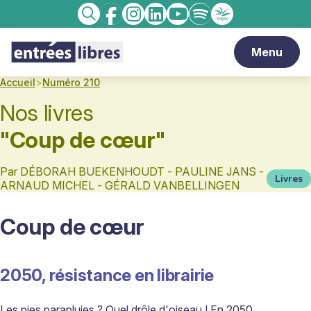
Facebook
Instagram
linkedin
Youtube
Spotify
Enseignement
Recherche
catholique
Menu
Accueil
>
Numéro 210
Nos livres
"Coup de cœur"
Par
DÉBORAH BUEKENHOUDT - PAULINE JANS -
Livres
ARNAUD MICHEL - GÉRALD VANBELLINGEN
Coup de cœur
2050, résistance en librairie
Les pies parapluies
? Quel drôle d'oiseau
! En 2050,