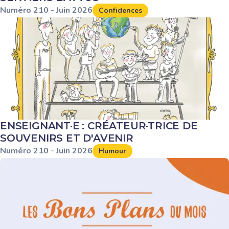
Numéro
210
-
Juin
2026
Confidences
ENSEIGNANT·E : CRÉATEUR·TRICE DE
SOUVENIRS ET D'AVENIR
Numéro
210
-
Juin
2026
Humour