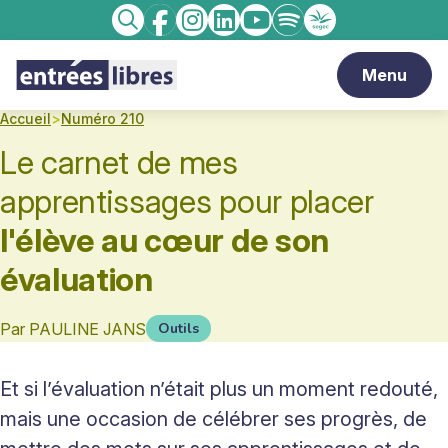
Facebook
Instagram
linkedin
Youtube
Spotify
Enseignement
Recherche
catholique
Menu
Accueil
>
Numéro 210
Le carnet de mes
apprentissages pour placer
l'élève au cœur de son
évaluation
Par
PAULINE JANS
Outils
Et si l’évaluation n’était plus un moment redouté,
mais une occasion de célébrer ses progrès, de