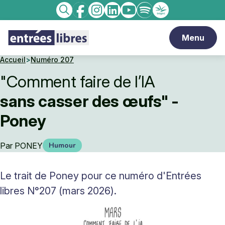
Facebook
Instagram
linkedin
Youtube
Spotify
Enseignement
Recherche
catholique
Menu
Accueil
>
Numéro 207
"Comment faire de l’IA
sans casser des œufs" -
Poney
Par
PONEY
Humour
Le trait de Poney pour ce numéro d'Entrées
libres N°207 (mars 2026).