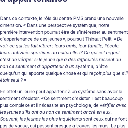
Dans ce contexte, le rôle du centre PMS prend une nouvelle
dimension. « Dans une perspective systémique, notre
première intervention pourrait être de s'intéresser au sentiment
d'appartenance de ces jeunes
»
, poursuit Thibaut Petit.
«
De
voir ce qui les fait vibrer
: leurs amis, leur famille, l
’é
cole,
leurs activit
é
s sportives ou culturelles
? Ce qui est urgent,
c'est de v
é
rifier si le jeune qui a des difficult
é
s ressent ou
non ce sentiment d'appartenir
à
un syst
è
me, d'
ê
tre
quelqu'un qui apporte quelque chose et qui re
ç
oit plus que s'il
é
tait seul
?
»
En effet un jeune peut appartenir à un système sans avoir le
sentiment d'exister.
«
Ce sentiment d'exister, il est beaucoup
plus complexe et il n
é
cessite en psychologie, de v
é
rifier avec
les jeunes s
’
ils ont ou non ce sentiment ancr
é
en eux.
Souvent, les jeunes les plus inqui
é
tants sont ceux qui ne font
pas de vague, qui passent presque
à
travers les murs. Le plus