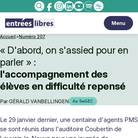
Facebook
Instagram
linkedin
Youtube
Spotify
Enseignement
Recherche
catholique
Menu
Accueil
>
Numéro 207
« D'abord, on s'assied pour en
parler » :
l'accompagnement des
élèves en difficulté repensé
Par
GÉRALD VANBELLINGEN
Au SeGEC
Le 29 janvier dernier, une centaine d'agents PMS
se sont réunis dans l'auditoire Coubertin de