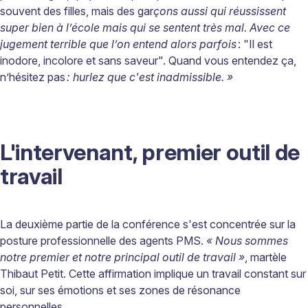
souvent des filles, mais des gar
ç
ons aussi qui r
é
ussissent
super bien
à
l
’é
cole mais qui se sentent tr
è
s mal. Avec ce
jugement terrible que l
’
on entend alors parfois
: "Il est
inodore, incolore et sans saveur". Quand vous entendez ça,
n’hésitez pas
: hurlez que c'est inadmissible.
»
L'intervenant, premier outil de
travail
La deuxième partie de la conférence s'est concentrée sur la
posture professionnelle des agents PMS.
« Nous sommes
notre premier et notre principal outil de travail »
, martèle
Thibaut Petit. Cette affirmation implique un travail constant sur
soi, sur ses émotions et ses zones de résonance
personnelles.