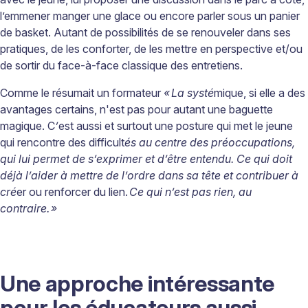
l’emmener manger une glace ou encore parler sous un panier
de basket. Autant de possibilités de se renouveler dans ses
pratiques, de les conforter, de les mettre en perspective et/ou
de sortir du face-à-face classique des entretiens.
Comme le résumait un formateur
«
La syst
é
mique, si elle a des
avantages certains, n'est pas pour autant une baguette
magique. C
’
est aussi et surtout une posture qui met le jeune
qui rencontre des difficult
é
s au centre des pr
é
occupations,
qui lui permet de s
’
exprimer et d
’ê
tre entendu. Ce qui doit
d
é
j
à
l
’
aider
à
mettre de l
’
ordre dans sa t
ê
te et contribuer
à
cr
é
er ou renforcer du lien.
Ce qui n
’
est pas rien, au
contraire.
»
Une approche intéressante
pour les éducateurs aussi