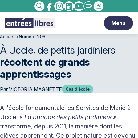
Facebook
Instagram
linkedin
Youtube
Spotify
Enseignement
Recherche
catholique
Menu
Accueil
>
Numéro 206
À Uccle, de petits jardiniers
récoltent de grands
apprentissages
Par
VICTORIA MAGNETTE
Cas d'école
À l'école fondamentale les Servites de Marie à
Uccle,
« La brigade des petits jardiniers »
transforme, depuis 2011, la manière dont les
élèves apprennent. Ce projet nature est devenu