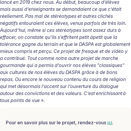
lanc
é
en 2019 chez nous. Au d
é
but, beaucoup d
’é
l
è
ves
mais aussi d
’
enseignants se demandaient ce que c
’é
tait
r
é
ellement. Pas mal de st
é
r
é
otypes et autres clich
é
s
n
é
gatifs entouraient ces
é
l
è
ves, venus parfois de tr
è
s loin.
Aujourd
’
hui, m
ê
me si ces st
é
r
é
otypes sont assez durs
à
effacer, on constate qu
’
ils s
’
effritent petit
à
petit que la
tol
é
rance gagne du terrain et que le DASPA est globalement
mieux compris et per
ç
u. Ce projet de fresque et de vid
é
o y
a contribu
é
. Tout comme notre autre projet de marche
gourmande qui a permis d’ouvrir nos élèves "classiques"
aux cultures de nos élèves du DASPA grâce à de bons
repas. Ou encore le nouveau contenu du cours de religion
qui met désormais l’accent sur l’ouverture du dialogue
autour des convictions et des valeurs. C’est enrichissant
à
tous points de vue
»
.
Pour en savoir plus sur le projet, rendez-vous
ici
.