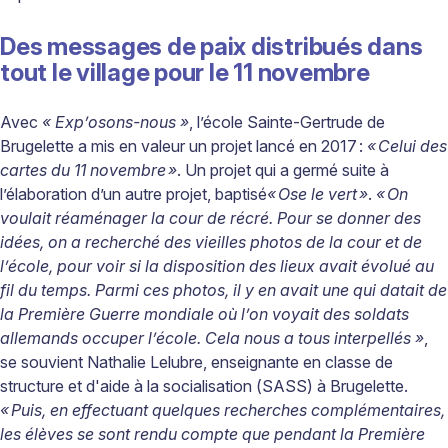
Des messages de paix distribués dans
tout le village pour le 11 novembre
Avec
« Exp’osons-nous »
, l’école Sainte-Gertrude de
Brugelette a mis en valeur un projet lancé en 2017 :
«
Celui des
cartes du 11 novembre
»
. Un projet qui a germé suite à
l’élaboration d’un autre projet, baptisé
«
Ose le vert
»
.
«
On
voulait r
é
am
é
nager la cour de r
é
cr
é
. Pour se donner des
id
é
es, on a recherch
é
des vieilles photos de la cour et de
l
’é
cole, pour voir si la disposition des lieux avait
é
volu
é
au
fil du temps. Parmi ces photos, il y en avait une qui datait de
la Premi
è
re Guerre mondiale o
ù
l
’
on voyait des soldats
allemands occuper l
’é
cole. Cela nous a tous interpell
é
s
»
,
se souvient Nathalie Lelubre, enseignante en classe de
structure et d'aide à la socialisation (SASS) à Brugelette.
«
Puis, en effectuant quelques recherches compl
é
mentaires,
les
é
l
è
ves se sont rendu compte que pendant la Premi
è
re