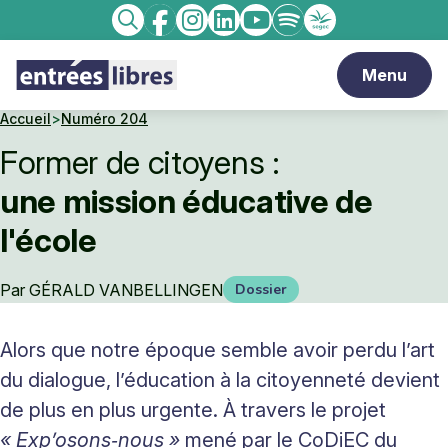
Facebook
Instagram
linkedin
Youtube
Spotify
Enseignement
Recherche
catholique
Menu
Accueil
>
Numéro 204
Former de citoyens :
une mission éducative de
l'école
Par
GÉRALD VANBELLINGEN
Dossier
Alors que notre époque semble avoir perdu l’art
du dialogue, l’éducation à la citoyenneté devient
de plus en plus urgente. À travers le projet
« Exp’osons‑nous »
mené par le CoDiEC du