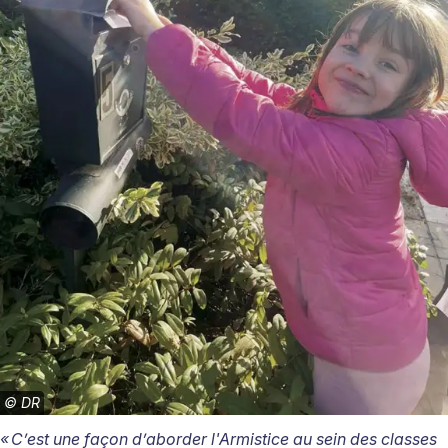
©
DR
«
C
’
est une fa
ç
on d
’
aborder l'Armistice au sein des classes