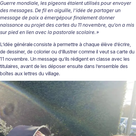
Guerre mondiale, les pigeons
é
taient utilis
é
s pour envoyer
des messages. De fil en aiguille, l
’
id
é
e de partager un
message de paix a
é
merg
é
pour finalement donner
naissance au projet des cartes du 11 novembre, qu
’
on a mis
sur pied en lien avec la pastorale scolaire.
»
L’idée générale consiste à permettre à chaque élève d’écrire,
de dessiner, de colorier ou d’illustrer comme il veut sa carte du
11 novembre. Un message qu’ils rédigent en classe avec les
titulaires, avant de les déposer ensuite dans l’ensemble des
boîtes aux lettres du village.