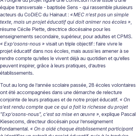
équipe transversale - baptisée Sens - qui rassemble plusieurs
acteurs du CoDiEC du Hainaut :
«
MEC n
’
est pas un simple
texte, mais un projet
é
ducatif qui doit animer nos
é
coles
»
,
résume Cécile Piette, directrice diocésaine pour les
enseignements secondaire, supérieur, pour adultes et CPMS.
« Exp’osons-nous »
visait un triple objectif : faire vivre le
projet éducatif dans nos écoles, mais aussi les amener à se
rendre compte qu’elles le vivent déjà au quotidien et qu’elles
peuvent inspirer, grâce à leurs pratiques, d’autres
établissements.
Tout au long de l’année scolaire passée, 28 écoles volontaires
ont été accompagnées dans une démarche de relecture
conjointe de leurs pratiques et de notre projet éducatif.
« On
s’est rendu compte que ce qui a fait la richesse du projet
"Exp’osons-nous", c’est sa mise en œuvre »
, explique Pascal
Kiesecoms, directeur diocésain pour l’enseignement
fondamental.
« On a aidé chaque établissement participant
à identifier un extrait du projet éducatif, puis à le traduire