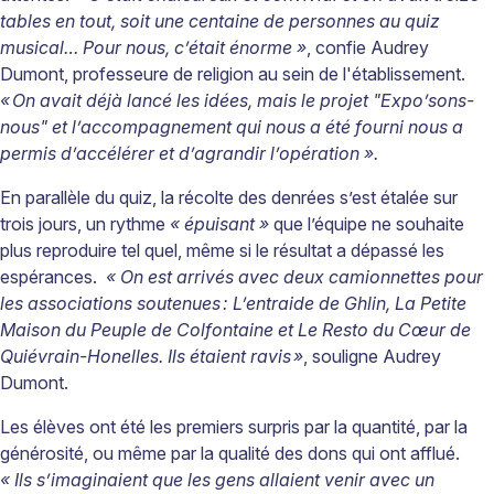
tables en tout, soit une centaine de personnes au quiz
musical… Pour nous, c’était énorme »
, confie Audrey
Dumont, professeure de religion au sein de l'établissement.
«
On avait d
é
j
à
lanc
é
les id
é
es, mais le projet "Expo
’
sons-
nous" et l
’
accompagnement qui nous a
é
t
é
fourni nous a
permis d
’
acc
é
l
é
rer et d
’
agrandir l
’
op
é
ration
»
.
En parallèle du quiz, la récolte des denrées s’est étalée sur
trois jours, un rythme
« épuisant »
que l’équipe ne souhaite
plus reproduire tel quel, même si le résultat a dépassé les
espérances.
« On est arrivés avec deux camionnettes pour
les associations soutenues
: L
’
entraide de Ghlin, La Petite
Maison du Peuple de Colfontaine et Le Resto du C
œ
ur de
Qui
é
vrain-Honelles. Ils
é
taient ravis
»
, souligne Audrey
Dumont.
Les élèves ont été les premiers surpris par la quantité, par la
générosité, ou même par la qualité des dons qui ont afflué.
« Ils s’imaginaient que les gens allaient venir avec un