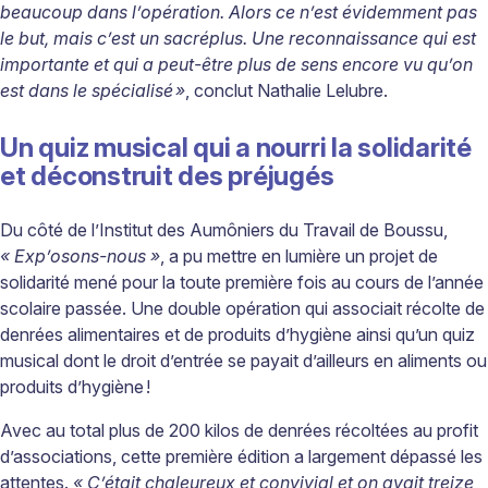
beaucoup dans l
’
op
é
ration. Alors ce n
’
est
é
videmment pas
le but, mais c
’
est un sacr
é
plus. Une reconnaissance qui est
importante et qui a peut-
ê
tre plus de sens encore vu qu
’
on
est dans le sp
é
cialis
é
»
, conclut Nathalie Lelubre.
Un quiz musical qui a nourri la solidarité
et déconstruit des préjugés
Du côté de l’Institut des Aumôniers du Travail de Boussu,
« Exp’osons-nous »
, a pu mettre en lumière un projet de
solidarité mené pour la toute première fois au cours de l’année
scolaire passée. Une double opération qui associait récolte de
denrées alimentaires et de produits d’hygiène ainsi qu’un quiz
musical dont le droit d’entrée se payait d’ailleurs en aliments ou
produits d’hygiène !
Avec au total plus de 200 kilos de denrées récoltées au profit
d’associations, cette première édition a largement dépassé les
attentes.
« C’était chaleureux et convivial et on avait treize