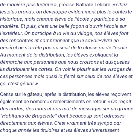
de mani
è
re plus ludique
»
, précise Nathalie Lelubre.
«
Chez
les plus grands, on d
é
veloppe
é
videmment plus le contexte
historique, mais chaque
é
l
è
ve de l
’é
cole y participe
à
sa
mani
è
re. Et puis, c
’
est une belle fa
ç
on d
’
ouvrir l
’é
cole sur
l
’
ext
é
rieur. On participe
à
la vie du village, nos
é
l
è
ves font
des rencontres et comprennent que le savoir-vivre en
g
é
n
é
ral ne s
’
arr
ê
te pas au seuil de la classe ou de l
’é
cole.
Au moment de la distribution, les
é
l
è
ves expliquent la
d
é
marche aux personnes que nous croisons et auxquelles
ils distribuent les cartes. On voit le plaisir sur les visages de
ces personnes mais aussi la fierté sur ceux de nos élèves et
ça, c’est génial.
»
Cerise sur le gâteau, après la distribution, les élèves reçoivent
également de nombreux remerciements en retour.
«
On re
ç
oit
des cartes, des mots et pas mal de messages sur un groupe
"Habitants de Brugelette" dont beaucoup sont adress
é
s
directement aux
é
l
è
ves. C
’
est vraiment tr
è
s sympa car
chaque ann
é
e les titulaires et les
é
l
è
ves s
’
investissent