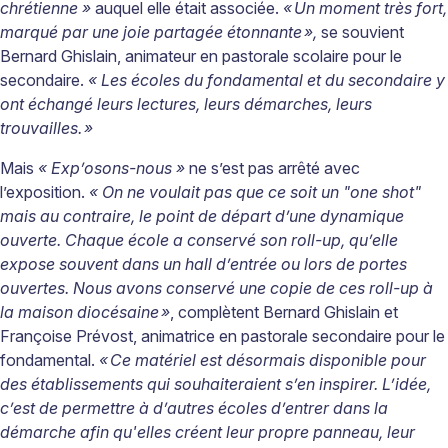
chrétienne »
auquel elle était associée.
«
Un moment tr
è
s fort,
marqu
é
par une joie partag
é
e
é
tonnante
»
,
se souvient
Bernard Ghislain, animateur en pastorale scolaire pour le
secondaire.
« Les écoles du fondamental et du secondaire y
ont échangé leurs lectures, leurs démarches, leurs
trouvailles.
»
Mais
« Exp’osons-nous »
ne s’est pas arrêté avec
l’exposition.
« On ne voulait pas que ce soit un "one shot"
mais au contraire, le point de départ d’une dynamique
ouverte. Chaque école a conservé son roll-up, qu’elle
expose souvent dans un hall d’entrée ou lors de portes
ouvertes. Nous avons conservé une copie de ces roll-up à
la maison diocésaine
»
, complètent ­Bernard Ghislain et
Françoise Prévost, animatrice en pastorale secondaire pour le
fondamental.
«
Ce mat
é
riel est d
é
sormais disponible pour
des
é
tablissements qui souhaiteraient s
’
en inspirer. L
’
id
é
e,
c
’
est de permettre
à
d
’
autres
é
coles d
’
entrer dans la
d
é
marche afin qu'elles cr
é
ent leur propre panneau, leur