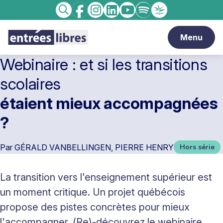
Facebook
Instagram
linkedin
Youtube
Spotify
Enseignement
Recherche
catholique
Menu
Webinaire : et si les transitions
scolaires
étaient mieux accompagnées
?
Par
GÉRALD VANBELLINGEN, PIERRE HENRY
Hors série
La transition vers l'enseignement supérieur est
un moment critique. Un projet québécois
propose des pistes concrètes pour mieux
l'accompagner. (Re)-découvrez le webinaire