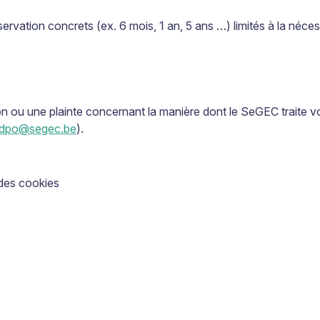
ervation concrets (ex. 6 mois, 1 an, 5 ans …) limités à la néces
on ou une plainte concernant la manière dont le SeGEC traite 
dpo@segec.be
).
 des cookies