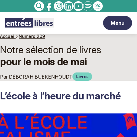
Facebook
Instagram
linkedin
Youtube
Spotify
Enseignement
Recherche
catholique
Menu
Accueil
>
Numéro 209
Notre sélection de livres
pour le mois de mai
Par
DÉBORAH BUEKENHOUDT
Livres
L’école à l’heure du marché