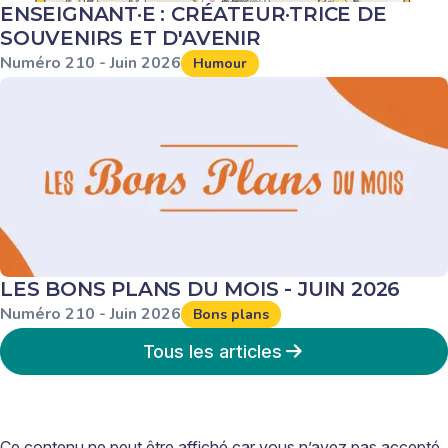
ENSEIGNANT·E : CRÉATEUR·TRICE DE
SOUVENIRS ET D'AVENIR
Numéro
210
-
Juin
2026
Humour
LES BONS PLANS DU MOIS - JUIN 2026
Numéro
210
-
Juin
2026
Bons plans
Tous les articles
Ce contenu ne peut être affiché car vous n’avez pas accepté