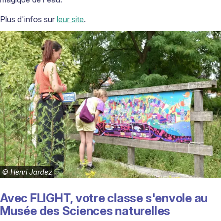
Plus d'infos sur
leur site
.
©
Henri Jardez
Avec FLIGHT, votre classe s'envole au
Musée des Sciences naturelles