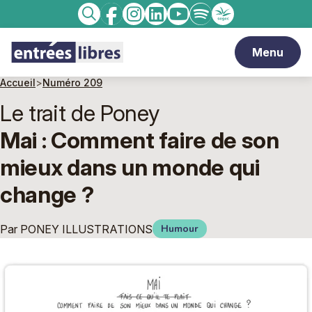
Facebook
Instagram
linkedin
Youtube
Spotify
Enseignement
Recherche
catholique
Menu
Accueil
>
Numéro 209
Le trait de Poney
Mai : Comment faire de son
mieux dans un monde qui
change ?
Par
PONEY ILLUSTRATIONS
Humour