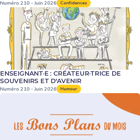
Numéro
210
-
Juin
2026
Confidences
ENSEIGNANT·E : CRÉATEUR·TRICE DE
SOUVENIRS ET D'AVENIR
Numéro
210
-
Juin
2026
Humour