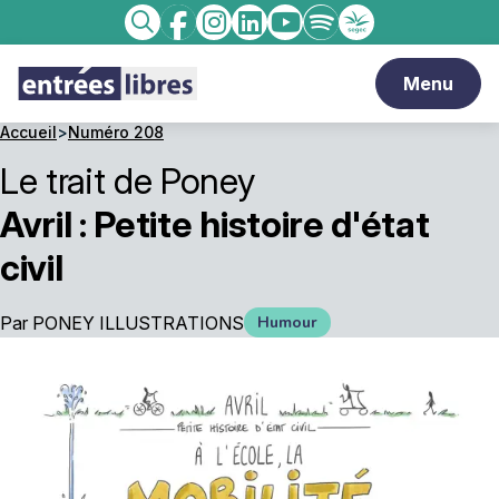
Facebook
Instagram
linkedin
Youtube
Spotify
Enseignement
Recherche
catholique
Menu
Accueil
>
Numéro 208
Le trait de Poney
Avril : Petite histoire d'état
civil
Par
PONEY ILLUSTRATIONS
Humour