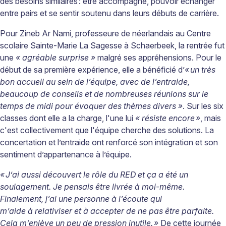
des besoins similaires
:
être accompagné, pouvoir
échanger
entre pairs et se sentir soutenu dans leurs débuts de carrière.
Pour Zineb Ar
Nami, professeure de néerlandais au Centre
scolaire Sainte-Marie La Sagesse à Schaerbeek, la rentrée fut
une
« agréable surprise »
malgré ses appréhensions. Pour le
début de sa première expérience, elle a bénéficié d
’
«
un très
bon accueil au sein de l’équipe, avec de l’entraide,
beaucoup de conseils et de nombreuses réunions sur le
temps de midi pour évoquer des thèmes divers »
. Sur les six
classes dont elle a la charge, l'une lui
« résiste encore »
,
mais
c'est collectivement que l'équipe cherche des solutions. La
concertation et l’entraide ont renforcé son intégration et son
sentiment d’appartenance à l’équipe.
«
J’ai aussi découvert le rôle du RED et ça a été un
soulagement. Je pensais être livrée à moi-même.
Finalement, j’ai une personne à l’écoute qui
m’aide à relativiser et à accepter de ne pas être parfaite.
Cela m’enlève un peu de pression inutile.
»
De cette journée