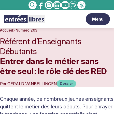
Facebook
Instagram
linkedin
Youtube
Spotify
Enseignement
Recherche
catholique
Menu
Accueil
>
Numéro 203
Référent d’Enseignants
Débutants
Entrer dans le métier sans
être seul : le rôle clé des RED
Par
GÉRALD VANBELLINGEN
Dossier
Chaque année, de nombreux jeunes enseignants
quittent le métier dès leurs débuts. Pour enrayer