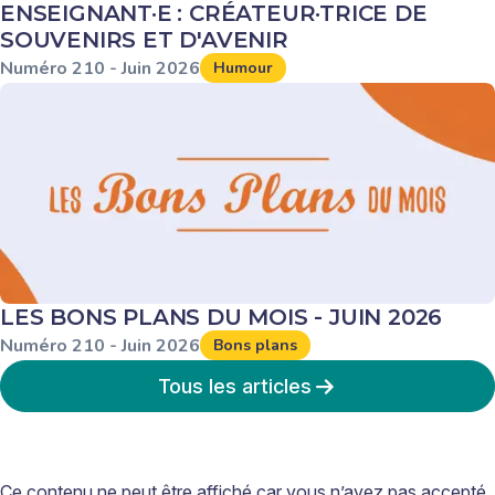
ENSEIGNANT·E : CRÉATEUR·TRICE DE
SOUVENIRS ET D'AVENIR
Numéro
210
-
Juin
2026
Humour
LES BONS PLANS DU MOIS - JUIN 2026
Numéro
210
-
Juin
2026
Bons plans
Tous les articles
Ce contenu ne peut être affiché car vous n’avez pas accepté